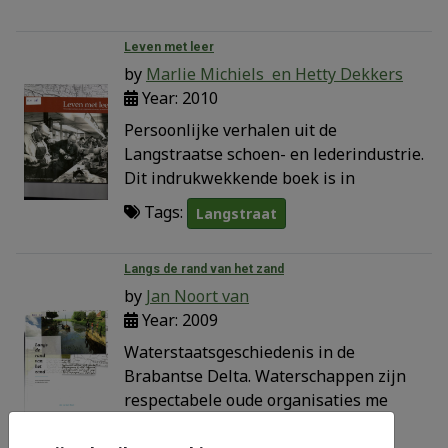
Leven met leer
by
Marlie Michiels en Hetty Dekkers
Year: 2010
Persoonlijke verhalen uit de
Langstraatse schoen- en lederindustrie.
Dit indrukwekkende boek is in
Tags:
Langstraat
Langs de rand van het zand
by
Jan Noort van
Year: 2009
Waterstaatsgeschiedenis in de
Brabantse Delta. Waterschappen zijn
respectabele oude organisaties me
Tags:
Noord Brabant