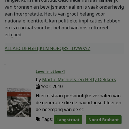
van bronnen en bewijsmateriaal en is vaak onderhevig
aan interpretatie. Het is van groot belang voor
nationale identiteit, kan politieke implicaties hebben
en is cruciaal voor het behoud van ons cultureel
erfgoed.
ALL
A
B
C
D
E
F
G
H
I
J
K
L
M
N
O
P
Q
R
S
T
U
V
W
X
Y
Z
L
Leven met leer-1
by
Marlie Michiels en Hetty Dekkers
Year: 2010
Hierin staan persoonlijke verhalen van
de generatie die de naoorlogse bloei en
de neergang van de sc
Tags:
Langstraat
Noord Brabant