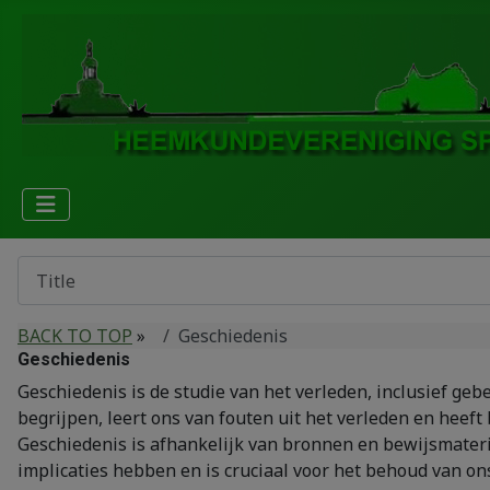
BACK TO TOP
»
Geschiedenis
Geschiedenis
Geschiedenis is de studie van het verleden, inclusief g
begrijpen, leert ons van fouten uit het verleden en heeft 
Geschiedenis is afhankelijk van bronnen en bewijsmateriaa
implicaties hebben en is cruciaal voor het behoud van ons