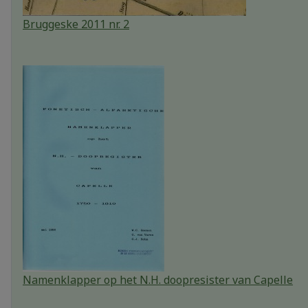
Bruggeske 2011 nr. 2
Namenklapper op het N.H. doopresister van Capelle