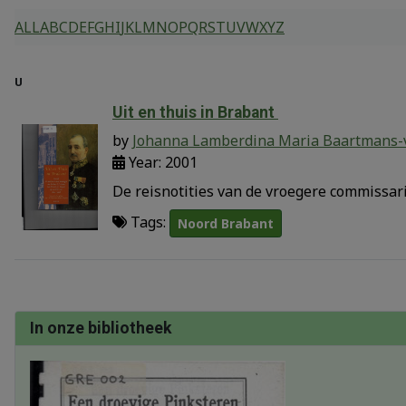
ALL
A
B
C
D
E
F
G
H
I
J
K
L
M
N
O
P
Q
R
S
T
U
V
W
X
Y
Z
U
Uit en thuis in Brabant
by
Johanna Lamberdina Maria Baartmans-
Year: 2001
De reisnotities van de vroegere commissar
Tags:
Noord Brabant
In onze bibliotheek