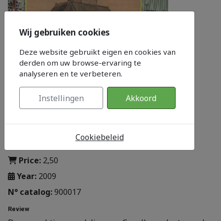
Wij gebruiken cookies
Deze website gebruikt eigen en cookies van
derden om uw browse-ervaring te
analyseren en te verbeteren.
Instellingen
Akkoord
Cookiebeleid
Category:
Te Koop
Price:
2,50
Year:
2009
N° catalog:
900017
Review