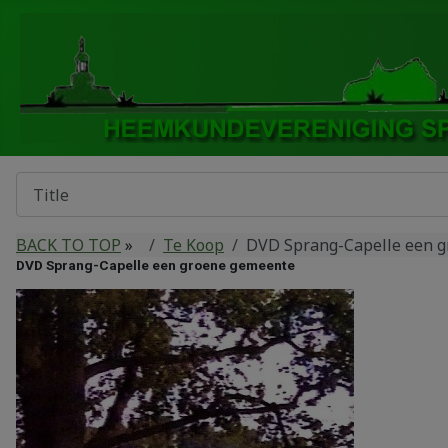
BACK TO TOP
»
Te Koop
DVD Sprang-Capelle een 
DVD Sprang-Capelle een groene gemeente