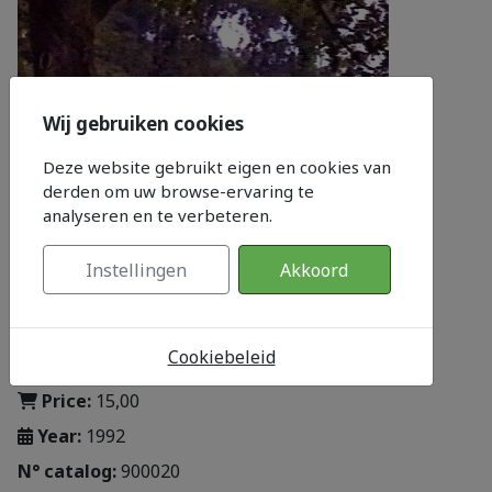
Wij gebruiken cookies
Deze website gebruikt eigen en cookies van
derden om uw browse-ervaring te
analyseren en te verbeteren.
Instellingen
Akkoord
Cookiebeleid
Category:
Te Koop
Price:
15,00
Year:
1992
N° catalog:
900020