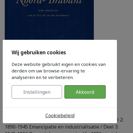
Wij gebruiken cookies
Category:
Geschiedenis
Deze website gebruikt eigen en cookies van
derden om uw browse-ervaring te
Author:
Prof. dr. H.F.J.M. van den Eerenbeemt
analyseren en te verbeteren.
ISBN:
9789053522189
Year:
1996
Instellingen
Akkoord
N° catalog:
150701
Review
Cookiebeleid
Deel 1: 1796-1890 Traditie en modernisering / Deel 2:
1890-1945 Emancipatie en industrialisatie / Deel 3: