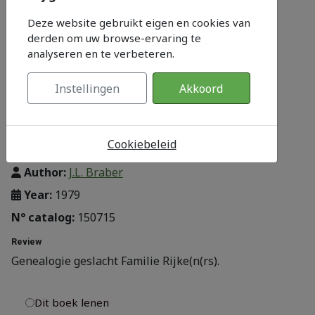
Deze website gebruikt eigen en cookies van
derden om uw browse-ervaring te
analyseren en te verbeteren.
Instellingen
Akkoord
Cookiebeleid
Category:
Genealogie
Author:
J.L. Braber
Year:
1979
N° catalog:
150715
Review
Genealogie geslacht Familie Rijke(n(rs).
Dit boek lenen