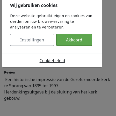
Wij gebruiken cookies
Deze website gebruikt eigen en cookies van
derden om uw browse-ervaring te
analyseren en te verbeteren.
Instellingen
Akkoord
Category:
Kerk
Cookiebeleid
N° catalog:
150728
Review
Een historische impressie van de Gereformeerde kerk
te Sprang van 1835 tot 1997.
Herdenkingsuitgave bij de sluiting van het kerk
gebouw.