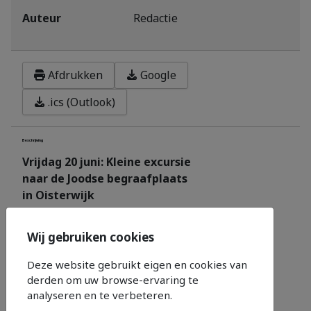
Auteur
Redactie
Afdrukken
Google
.ics (Outlook)
Beschrijving
Vrijdag 20 juni: Kleine excursie
naar de Joodse begraafplaats
in Oisterwijk
De
Wij gebruiken cookies
Deze website gebruikt eigen en cookies van
ommuurde begraafplaats is ca
derden om uw browse-ervaring te
analyseren en te verbeteren.
2500 m² groot en ligt in een