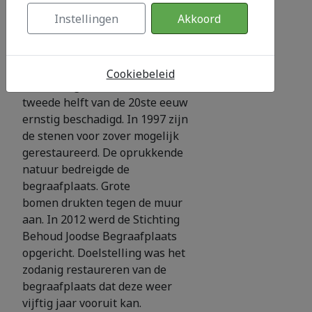
bosperceel van ca 9000 m². Er
Instellingen
Akkoord
zijn ruim 200 mensen
begraven en er staan 164
grafstenen. Door vernielingen
en achterstallig onderhoud
Cookiebeleid
waren de grafstenen in de
tweede helft van de 20ste eeuw
ernstig beschadigd. In 1997 zijn
de stenen voor zover mogelijk
gerestaureerd. De oprukkende
natuur bedreigde de
begraafplaats. Grote
bomen drukten tegen de muur
aan. In 2012 werd de Stichting
Behoud Joodse Begraafplaats
opgericht. Doelstelling was het
zodanig restaureren van de
begraafplaats dat deze weer
vijftig jaar vooruit kan.