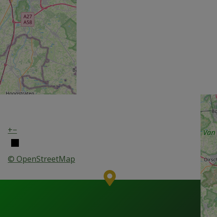
+
−
© OpenStreetMap