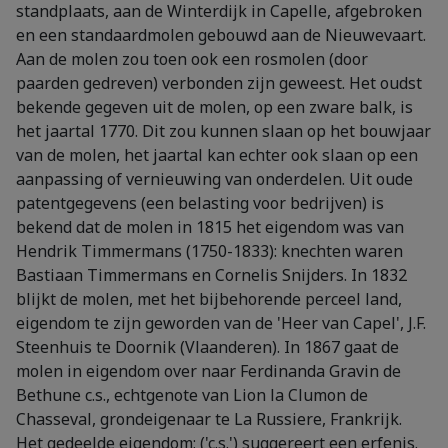
standplaats, aan de Winterdijk in Capelle, afgebroken
en een standaardmolen gebouwd aan de Nieuwevaart.
Aan de molen zou toen ook een rosmolen (door
paarden gedreven) verbonden zijn geweest. Het oudst
bekende gegeven uit de molen, op een zware balk, is
het jaartal 1770. Dit zou kunnen slaan op het bouwjaar
van de molen, het jaartal kan echter ook slaan op een
aanpassing of vernieuwing van onderdelen. Uit oude
patentgegevens (een belasting voor bedrijven) is
bekend dat de molen in 1815 het eigendom was van
Hendrik Timmermans (1750-1833): knechten waren
Bastiaan Timmermans en Cornelis Snijders. In 1832
blijkt de molen, met het bijbehorende perceel land,
eigendom te zijn geworden van de 'Heer van Capel', J.F.
Steenhuis te Doornik (Vlaanderen). In 1867 gaat de
molen in eigendom over naar Ferdinanda Gravin de
Bethune c.s., echtgenote van Lion la Clumon de
Chasseval, grondeigenaar te La Russiere, Frankrijk.
Het gedeelde eigendom; ('c.s.') suggereert een erfenis.