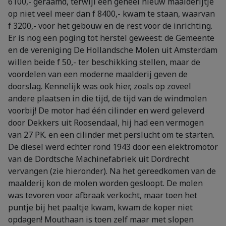
6100,- geraamd, terwijl een geheel nieuw maalderijtje
op niet veel meer dan f 8400,- kwam te staan, waarvan
f 3200,- voor het gebouw en de rest voor de inrichting.
Er is nog een poging tot herstel geweest: de Gemeente
en de vereniging De Hollandsche Molen uit Amsterdam
willen beide f 50,- ter beschikking stellen, maar de
voordelen van een moderne maalderij geven de
doorslag. Kennelijk was ook hier, zoals op zoveel
andere plaatsen in die tijd, de tijd van de windmolen
voorbij! De motor had één cilinder en werd geleverd
door Dekkers uit Roosendaal, hij had een vermogen
van 27 PK. en een cilinder met perslucht om te starten.
De diesel werd echter rond 1943 door een elektromotor
van de Dordtsche Machinefabriek uit Dordrecht
vervangen (zie hieronder). Na het gereedkomen van de
maalderij kon de molen worden gesloopt. De molen
was tevoren voor afbraak verkocht, maar toen het
puntje bij het paaltje kwam, kwam de koper niet
opdagen! Mouthaan is toen zelf maar met slopen