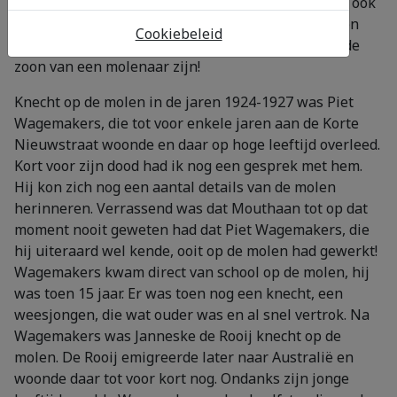
dienst bleek te doen. Meeuwis Mouthaan was dan ook
verrast toen een van de eerste dingen, die ik na een
Cookiebeleid
eerste kennismaking tegen hem zei, was: U moet de
zoon van een molenaar zijn!
Knecht op de molen in de jaren 1924-1927 was Piet
Wagemakers, die tot voor enkele jaren aan de Korte
Nieuwstraat woonde en daar op hoge leeftijd overleed.
Kort voor zijn dood had ik nog een gesprek met hem.
Hij kon zich nog een aantal details van de molen
herinneren. Verrassend was dat Mouthaan tot op dat
moment nooit geweten had dat Piet Wagemakers, die
hij uiteraard wel kende, ooit op de molen had gewerkt!
Wagemakers kwam direct van school op de molen, hij
was toen 15 jaar. Er was toen nog een knecht, een
weesjongen, die wat ouder was en al snel vertrok. Na
Wagemakers was Janneske de Rooij knecht op de
molen. De Rooij emigreerde later naar Australië en
woonde daar tot voor kort nog. Ondanks zijn jonge