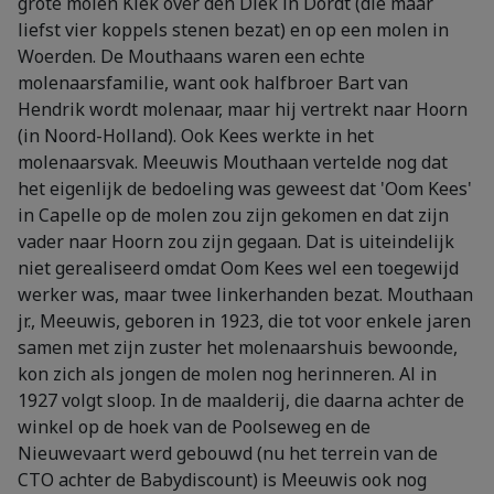
grote molen Kiek over den Diek in Dordt (die maar
liefst vier koppels stenen bezat) en op een molen in
Woerden. De Mouthaans waren een echte
molenaarsfamilie, want ook halfbroer Bart van
Hendrik wordt molenaar, maar hij vertrekt naar Hoorn
(in Noord-Holland). Ook Kees werkte in het
molenaarsvak. Meeuwis Mouthaan vertelde nog dat
het eigenlijk de bedoeling was geweest dat 'Oom Kees'
in Capelle op de molen zou zijn gekomen en dat zijn
vader naar Hoorn zou zijn gegaan. Dat is uiteindelijk
niet gerealiseerd omdat Oom Kees wel een toegewijd
werker was, maar twee linkerhanden bezat. Mouthaan
jr., Meeuwis, geboren in 1923, die tot voor enkele jaren
samen met zijn zuster het molenaarshuis bewoonde,
kon zich als jongen de molen nog herinneren. Al in
1927 volgt sloop. In de maalderij, die daarna achter de
winkel op de hoek van de Poolseweg en de
Nieuwevaart werd gebouwd (nu het terrein van de
CTO achter de Babydiscount) is Meeuwis ook nog