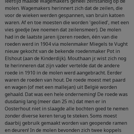
leeftijd maalde Wagemakers geheel zelfstandig op de
molen. Wagemakers herinnert zich dat de zeilen, die
voor de wieken werden gespannen, van bruin katoen
waren. Af en toe moesten die worden 'geolied', met een
vies goedje (we noemen dat zeilensmeer). De molen
had in de laatste jaren ijzeren roeden, één van die
roeden werd in 1904 via molenmaker Miegels te Vught
nieuw gekocht van de bekende roedenmaker Pot in
Elshout (aan de Kinderdijk). Mouthaan jr. wist zich nog
te herinneren dat zijn vader vertelde dat de andere
roede in 1910 in de molen werd aangebracht. Eerder
waren de roeden van hout. De roede moest met paard
en wagen (of met een mallejan) uit België worden
gehaald. Dat was een hele onderneming! De roede was
dusdanig lang (meer dan 25 m.) dat men er in
Oosterhout niet in slaagde alle bochten goed te nemen
zonder diverse keren terug te steken. Soms moest
daarbij gebruik gemaakt worden van geopende ramen
en deuren! In de molen bevonden zich twee koppels