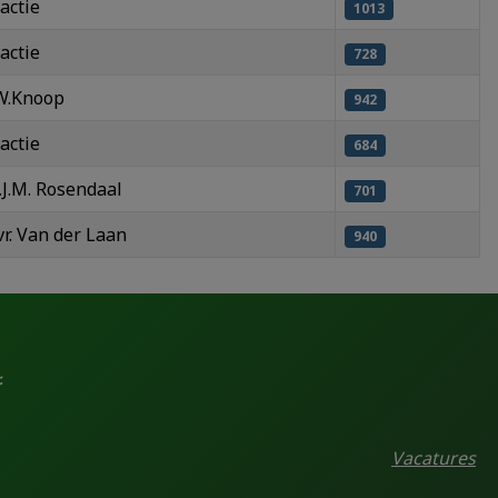
actie
1013
actie
728
W.Knoop
942
actie
684
.J.M. Rosendaal
701
r. Van der Laan
940
.
Vacatures