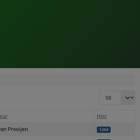
Toon #
eur
Hits
van Prooijen.
1264