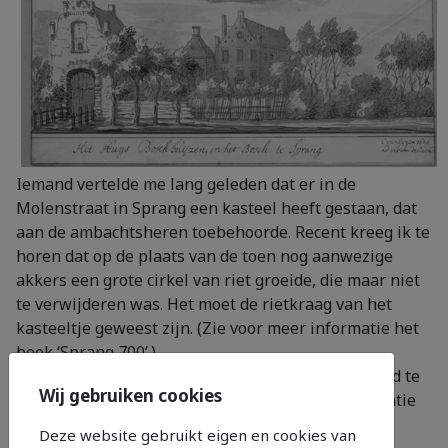
Iemand vertelde me lang geleden dat er in de
Molenstraat in Sprang een kasteel heeft gestaan, dat
aan de ambachtsheren toebehoorde. Recent kreeg ik te
horen dat op de plaats van de toen nog aanwezige
akkers een grote cirkel van riet groeide, die maar niet
te verwijderen was. Het moet de rietkraag van het
kasteeltje geweest zijn. (Zie voor meer informatie het
boek ‘Sprang 700’.)
Hoe het er uit heeft gezien wist tot nu toe niemand te
Wij gebruiken cookies
vertellen, al blijkt er in de archieven meer informatie
voorhanden, zoals de aanwezigheid van een toren.
Deze website gebruikt eigen en cookies van