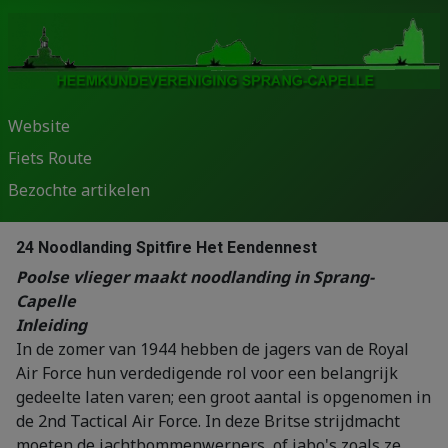
Website
Fiets Route
Bezochte artikelen
24 Noodlanding Spitfire Het Eendennest
Poolse vlieger maakt noodlanding in Sprang-
Capelle
Inleiding
In de zomer van 1944 hebben de jagers van de Royal
Air Force hun verdedigende rol voor een belangrijk
gedeelte laten varen; een groot aantal is opgenomen in
de 2nd Tactical Air Force. In deze Britse strijdmacht
moeten de jachtbommenwerpers, of jabo's zoals ze