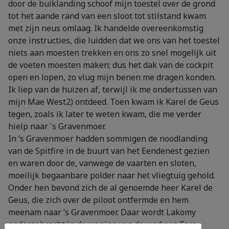
door de buiklanding schoof mijn toestel over de grond
tot het aande rand van een sloot tot stilstand kwam
met zijn neus omlaag. Ik handelde overeenkomstig
onze instructies, die luidden dat we ons van het toestel
niets aan moesten trekken en ons zo snel mogelijk uit
de voeten moesten maken; dus het dak van de cockpit
open en lopen, zo vlug mijn benen me dragen konden.
Ik liep van de huizen af, terwijl ik me ondertussen van
mijn Mae West2) ontdeed. Toen kwam ik Karel de Geus
tegen, zoals ik later te weten kwam, die me verder
hielp naar 's Gravenmoer.
In ‘s Gravenmoer hadden sommigen de noodlanding
van de Spitfire in de buurt van het Eendenest gezien
en waren door de, vanwege de vaarten en sloten,
moeilijk begaanbare polder naar het vliegtuig gehold.
Onder hen bevond zich de al genoemde heer Karel de
Geus, die zich over de piloot ontfermde en hem
meenam naar ’s Gravenmoer. Daar wordt Lakomy
ondergebracht in de woning van de weduwe Faro,