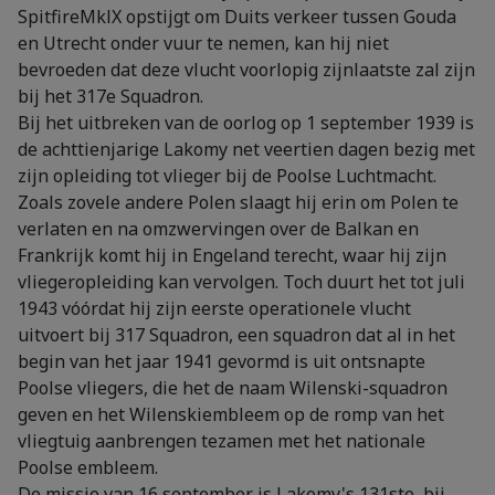
SpitfireMklX opstijgt om Duits verkeer tussen Gouda
en Utrecht onder vuur te nemen, kan hij niet
bevroeden dat deze vlucht voorlopig zijnlaatste zal zijn
bij het 317e Squadron.
Bij het uitbreken van de oorlog op 1 september 1939 is
de achttienjarige Lakomy net veertien dagen bezig met
zijn opleiding tot vlieger bij de Poolse Luchtmacht.
Zoals zovele andere Polen slaagt hij erin om Polen te
verlaten en na omzwervingen over de Balkan en
Frankrijk komt hij in Engeland terecht, waar hij zijn
vliegeropleiding kan vervolgen. Toch duurt het tot juli
1943 vóórdat hij zijn eerste operationele vlucht
uitvoert bij 317 Squadron, een squadron dat al in het
begin van het jaar 1941 gevormd is uit ontsnapte
Poolse vliegers, die het de naam Wilenski-squadron
geven en het Wilenskiembleem op de romp van het
vliegtuig aanbrengen tezamen met het nationale
Poolse embleem.
De missie van 16 september is Lakomy's 131ste, bij