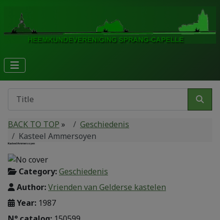
BACK TO TOP
»
Geschiedenis
Kasteel Ammersoyen
Kasteel Ammersoyen
Category:
Geschiedenis
Author:
Vrienden van Gelderse kastelen
Year:
1987
N° catalog:
150599