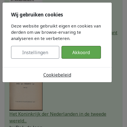
Wij gebruiken cookies
Deze website gebruikt eigen en cookies van
derden om uw browse-ervaring te
Geschiedenis van het Leerlooien in Noord Brabant
analyseren en te verbeteren.
by
Joost Seelen, Arnold Vogel
Instellingen
Akkoord
Cookiebeleid
Het Koninkrijk der Nederlanden in de tweede
wereld...