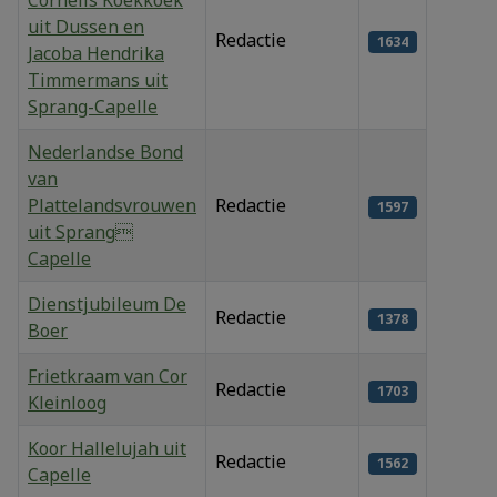
Cornelis Koekkoek
uit Dussen en
Redactie
1634
Jacoba Hendrika
Timmermans uit
Sprang-Capelle
Nederlandse Bond
van
Plattelandsvrouwen
Redactie
1597
uit Sprang
Capelle
Dienstjubileum De
Redactie
1378
Boer
Frietkraam van Cor
Redactie
1703
Kleinloog
Koor Hallelujah uit
Redactie
1562
Capelle