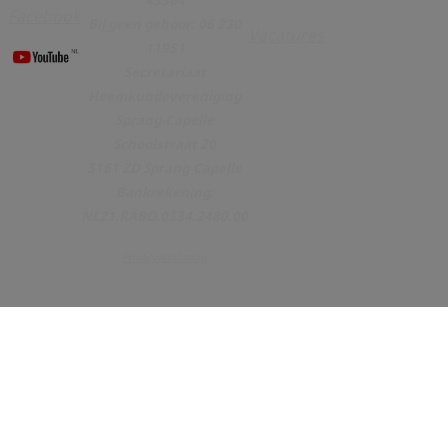
43364
Facebook
Bij geen gehoor: 06 230
Vacatures
11951
Secretariaat
Heemkundevereniging
Sprang-Capelle
Schoolstraat 20
5161 ZD Sprang-Capelle
Bankrekening:
NL21.RABO.0334.2480.00
Privacyverklaring