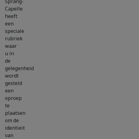
Sprang-
Capelle
heeft
een
speciale
rubriek
waar
u in
de
gelegenheid
wordt
gesteld
een
oproep
te
plaatsen
om de
identieit
van