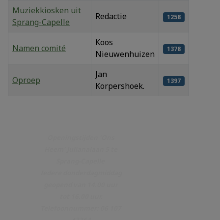
Muziekkiosken uit
Redactie
1258
Sprang-Capelle
Koos
Namen comité
1378
Nieuwenhuizen
Jan
Oproep
1397
Korpershoek.
Artikelen
Openingstijden 'Ons
Heem' Julianalaan 5 te
Sprang-Capelle
Iedere donderdagmiddag
geopend van 14.00 uur
tot 16.00 uur.
Telefoonnummer: 06 107