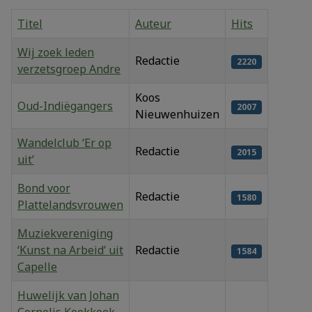
Titel
Auteur
Hits
Wij zoek leden
Redactie
2220
verzetsgroep Andre
Koos
Oud-Indiëgangers
2007
Nieuwenhuizen
Wandelclub ‘Er op
Redactie
2015
uit’
Bond voor
Redactie
1580
Plattelandsvrouwen
Muziekvereniging
‘Kunst na Arbeid’ uit
Redactie
1584
Capelle
Huwelijk van Johan