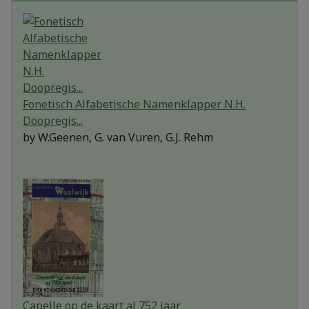
Fonetisch Alfabetische Namenklapper N.H.
Doopregis...
by
W.Geenen, G. van Vuren, G.J. Rehm
Capelle op de kaart al 752 jaar