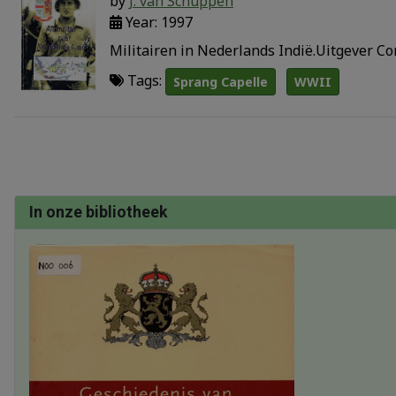
by
J. van Schuppen
Year: 1997
Militairen in Nederlands Indië.Uitgever C
Tags:
Sprang Capelle
WWII
In onze bibliotheek