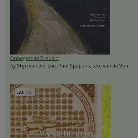
Onbegrensd Brabant
by
Stijn van der Loo, Paul Spapens, Jace van de Ven