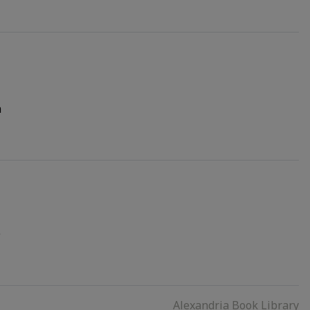
a
e
Alexandria Book Library