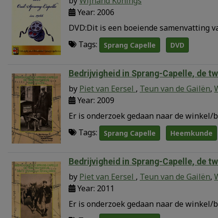
by
Wijnand Konings
Year: 2006
DVD:Dit is een boeiende samenvatting va
Tags:
Sprang Capelle
DVD
Bedrijvigheid in Sprang-Capelle, de tw
by
Piet van Eersel
,
Teun van de Gailën
,
Year: 2009
Er is onderzoek gedaan naar de winkel/b
Tags:
Sprang Capelle
Heemkunde
Bedrijvigheid in Sprang-Capelle, de tw
by
Piet van Eersel
,
Teun van de Gailën
,
Year: 2011
Er is onderzoek gedaan naar de winkel/b