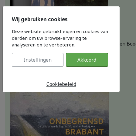
Wij gebruiken cookies
Deze website gebruikt eigen en cookies van
Uit en thuis in Brabant
derden om uw browse-ervaring te
by
Johanna Lamberdina Maria Baartmans-van den Boo
analyseren en te verbeteren.
Instellingen
Akkoord
Cookiebeleid