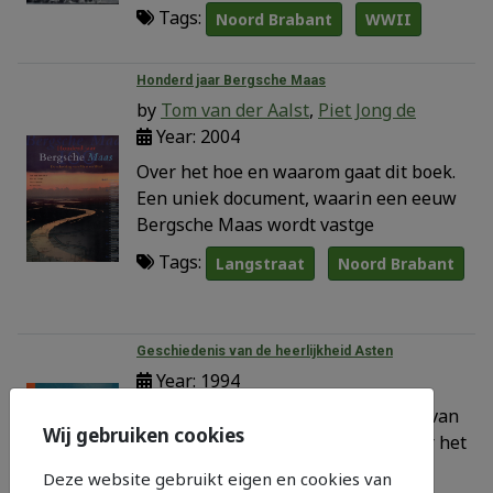
Tags:
Noord Brabant
WWII
Honderd jaar Bergsche Maas
by
Tom van der Aalst
,
Piet Jong de
Year: 2004
Over het hoe en waarom gaat dit boek.
Een uniek document, waarin een eeuw
Bergsche Maas wordt vastge
Tags:
Langstraat
Noord Brabant
Geschiedenis van de heerlijkheid Asten
Year: 1994
Dit boek gaat over de geschiedenis van
Wij gebruiken cookies
Asten met bijzondere aandacht voor het
kasteel Asten en de he
Deze website gebruikt eigen en cookies van