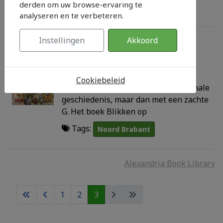
derden om uw browse-ervaring te
Tags:
Noord Brabant
analyseren en te verbeteren.
Blikken op Brabant
Instellingen
Akkoord
by
Theo Cuijpers
,
Jurgen Pigmans
,
Gerard Sonnemans
Year: 2012
Cookiebeleid
Canon van Noord Brabant De nationale
geschiedenis, maar dan met een zachte
G. Het boek Blikken op
Tags:
Noord Brabant
Alexandria Book Library
1
2
3