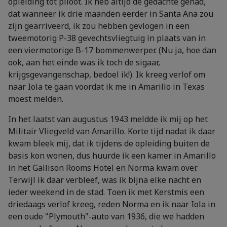
opleiding tot piloot. Ik heb altijd de gedachte gehad,
dat wanneer ik drie maanden eerder in Santa Ana zou
zijn gearriveerd, ik zou hebben gevlogen in een
tweemotorig P-38 gevechtsvliegtuig in plaats van in
een viermotorige B-17 bommenwerper. (Nu ja, hoe dan
ook, aan het einde was ik toch de sigaar,
krijgsgevangenschap, bedoel ik!). Ik kreeg verlof om
naar Iola te gaan voordat ik me in Amarillo in Texas
moest melden.
In het laatst van augustus 1943 meldde ik mij op het
Militair Vliegveld van Amarillo. Korte tijd nadat ik daar
kwam bleek mij, dat ik tijdens de opleiding buiten de
basis kon wonen, dus huurde ik een kamer in Amarillo
in het Gallison Rooms Hotel en Norma kwam over.
Terwijl ik daar verbleef, was ik bijna elke nacht en
ieder weekend in de stad. Toen ik met Kerstmis een
driedaags verlof kreeg, reden Norma en ik naar Iola in
een oude "Plymouth"-auto van 1936, die we hadden