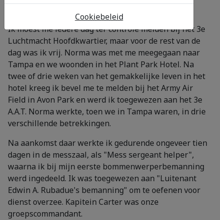
bommenwerper.
Cookiebeleid
Ik moest me iedere dag ter controle melden bij het 3e
Luchtmacht Hoofdkwartier, maar voor de rest van de
dag was ik vrij. Norma was met me meegegaan naar
Tampa en we woonden in het Plant Park Hotel. Na
twee of drie weken van het gemakkelijke leven in het
hotel kreeg ik bevel me te melden bij het Army Air
Field in Avon Park en werd ik toegewezen aan het 3e
A.A.T. Norma werkte, toen we in Tampa waren, in drie
verschillende betrekkingen.
Na aankomst daar werkte ik gedurende ongeveer tien
dagen in de messzaal, als "Mess sergeant helper",
waarna ik bij mijn eerste bommenwerperbemanning
werd ingedeeld. Ik was toegewezen aan "Luitenant
Edwin A. Rubadue's bemanning" om te oefenen voor
dienst overzee. Kapitein Carter was onze
groepscommandant.