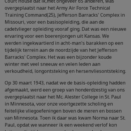
Court House dat ik,met ongeveer 65 anderen, was
overgeplaatst naar het Army Air Force Technical
Training Command(25), Jefferson Barracks' Complex in
Missouri, voor een basisopleiding, die aan de
cadetvlieger opleiding vooraf ging. Dat was een nieuwe
ervaring voor een boerenjongen uit Kansas. We
werden ingekwartierd in acht-man's barakken op een
tijdelijk terrein aan de noordzijde van het Jefferson
Barracks' Complex. Het was een bijzonder koude
winter met veel sneeuw en velen leden aan
verkoudheid, longontsteking en hersenvliesontsteking.
Op 30 maart 1943, nadat we de basis-opleiding hadden
afgemaakt, werd een groep van honderdzestig van ons
overgeplaatst naar het Mc. Alester College in St. Paul
in Minnesota, voor onze voortgezette scholing en
feitelijke vliegoefeningen boven de meren en bossen
van Minnesota. Toen ik daar was kwam Norma naar St.
Paul, opdat we wanneer ik een weekend verlof kon