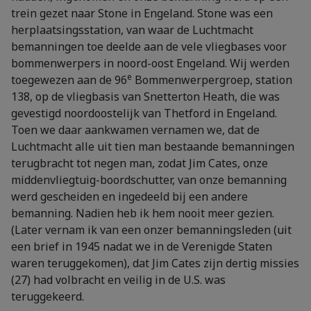
trein gezet naar Stone in Engeland. Stone was een
herplaatsingsstation, van waar de Luchtmacht
bemanningen toe deelde aan de vele vliegbases voor
bommenwerpers in noord-oost Engeland. Wij werden
e
toegewezen aan de 96
Bommenwerpergroep, station
138, op de vliegbasis van Snetterton Heath, die was
gevestigd noordoostelijk van Thetford in Engeland.
Toen we daar aankwamen vernamen we, dat de
Luchtmacht alle uit tien man bestaande bemanningen
terugbracht tot negen man, zodat Jim Cates, onze
middenvliegtuig-boordschutter, van onze bemanning
werd gescheiden en ingedeeld bij een andere
bemanning. Nadien heb ik hem nooit meer gezien.
(Later vernam ik van een onzer bemanningsleden (uit
een brief in 1945 nadat we in de Verenigde Staten
waren teruggekomen), dat Jim Cates zijn dertig missies
(27) had volbracht en veilig in de U.S. was
teruggekeerd.