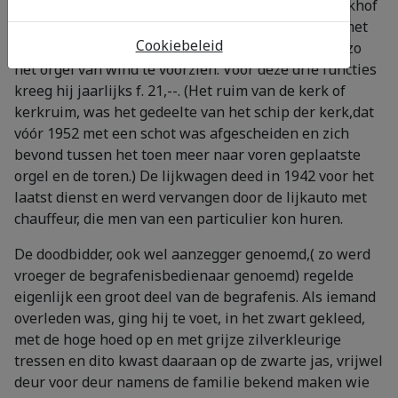
aftuigen, en als kerkhofwaarder moest hij het kerkhof
schoonhouden. Tevens was hij nog orgeltrapper; met
Cookiebeleid
de voeten bracht men lucht in de blaasbalgen om zo
het orgel van wind te voorzien. Voor deze drie functies
kreeg hij jaarlijks f. 21,--. (Het ruim van de kerk of
kerkruim, was het gedeelte van het schip der kerk,dat
vóór 1952 met een schot was afgescheiden en zich
bevond tussen het toen meer naar voren geplaatste
orgel en de toren.) De lijkwagen deed in 1942 voor het
laatst dienst en werd vervangen door de lijkauto met
chauffeur, die men van een particulier kon huren.
De doodbidder, ook wel aanzegger genoemd,( zo werd
vroeger de begrafenisbedienaar genoemd) regelde
eigenlijk een groot deel van de begrafenis. Als iemand
overleden was, ging hij te voet, in het zwart gekleed,
met de hoge hoed op en met grijze zilverkleurige
tressen en dito kwast daaraan op de zwarte jas, vrijwel
deur voor deur namens de familie bekend maken wie