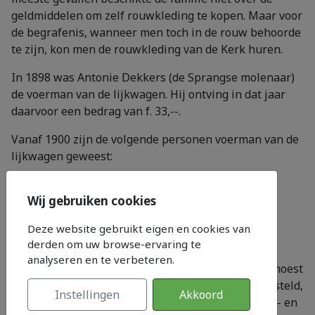
geldmiddelen om zelf rouwkleding te kopen. Maar voor
de begrafenis, wanneer men toch in de rouw behoorde
te zijn, kon men de rouwkleding van de Kerk huren.
In 1898 was Antonie Dekkers (de Sprangse molenaar)
de voerman van de lijkwagen. Hij ontving in dat jaar
daarvoor een bedrag van f. 33,--.
Vanaf 1900 zijn de volgende personen voerman van de
lijkwagen geweest:
1. Nol Oosterling;
Wij gebruiken cookies
2. Willem Klootwijk;
Deze website gebruikt eigen en cookies van
3. Dingeman Smits.
derden om uw browse-ervaring te
analyseren en te verbeteren.
In 1898 was Maurits Vos de lijkwagenknecht. Hij moest
de lijkwagen, die in het ruim van de kerk stond gesteld,
Instellingen
Akkoord
schoonhouden en bij begrafenissen de wagen aan- en