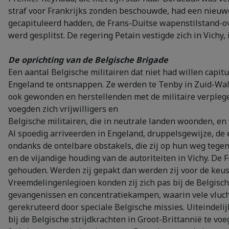
straf voor Frankrijks zonden beschouwde, had een nieuwe
gecapituleerd hadden, de Frans-Duitse wapenstilstand-o
werd gesplitst. De regering Petain vestigde zich in Vichy,
De oprichting van de Belgische Brigade
Een aantal Belgische militairen dat niet had willen capit
Engeland te ontsnappen. Ze werden te Tenby in Zuid-Wal
ook gewonden en herstellenden met de militaire verpleger
voegden zich vrijwilligers en
Belgische militairen, die in neutrale landen woonden, en 
Al spoedig arriveerden in Engeland, druppelsgewijze, de 
ondanks de ontelbare obstakels, die zij op hun weg tege
en de vijandige houding van de autoriteiten in Vichy. De 
gehouden. Werden zij gepakt dan werden zij voor de keus
Vreemdelingenlegioen konden zij zich pas bij de Belgisc
gevangenissen en concentratiekampen, waarin vele vluch
gerekruteerd door speciale Belgische missies. Uiteindelij
bij de Belgische strijdkrachten in Groot-Brittannië te v