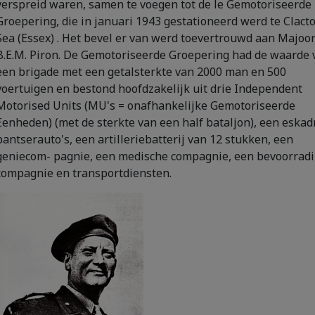
verspreid waren, samen te voegen tot de le Gemotoriseerde
Groepering, die in januari 1943 gestationeerd werd te Clact
Sea (Essex) . Het bevel er van werd toevertrouwd aan Majoo
B.E.M. Piron. De Gemotoriseerde Groepering had de waarde 
een brigade met een getalsterkte van 2000 man en 500
voertuigen en bestond hoofdzakelijk uit drie Independent
Motorised Units (MU's = onafhankelijke Gemotoriseerde
Eenheden) (met de sterkte van een half bataljon), een eskad
pantserauto's, een artilleriebatterij van 12 stukken, een
geniecom- pagnie, een medische compagnie, een bevoorradi
compagnie en transportdiensten.