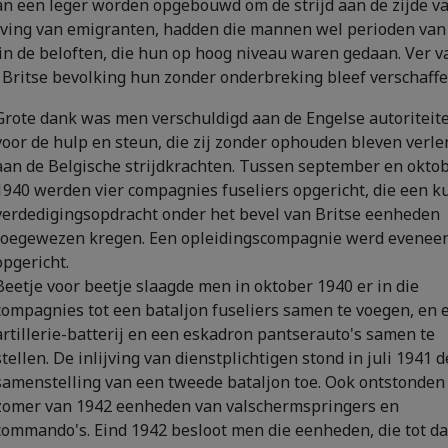
n een leger worden opgebouwd om de strijd aan de zijde van
geving van emigranten, hadden die mannen wel perioden va
in de beloften, die hun op hoog niveau waren gedaan. Ver va
 Britse bevolking hun zonder onderbreking bleef verschaffe
Grote dank was men verschuldigd aan de Engelse autoriteit
voor de hulp en steun, die zij zonder ophouden bleven verl
aan de Belgische strijdkrachten. Tussen september en okto
1940 werden vier compagnies fuseliers opgericht, die een ku
verdedigingsopdracht onder het bevel van Britse eenheden
toegewezen kregen. Een opleidingscompagnie werd evenee
opgericht.
Beetje voor beetje slaagde men in oktober 1940 er in die
compagnies tot een bataljon fuseliers samen te voegen, en 
artillerie-batterij en een eskadron pantserauto's samen te
stellen. De inlijving van dienstplichtigen stond in juli 1941 d
samenstelling van een tweede bataljon toe. Ook ontstonden 
zomer van 1942 eenheden van valschermspringers en
commando's. Eind 1942 besloot men die eenheden, die tot da