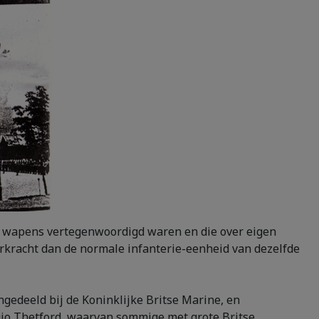
e wapens vertegenwoordigd waren en die over eigen
urkracht dan de normale infanterie-eenheid van dezelfde
ngedeeld bij de Koninklijke Britse Marine, en
egio Thetford, waarvan sommige met grote Britse