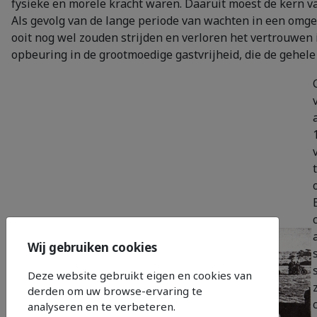
fysieke en morele kracht waren. Daaruit moest de kern va
Als gevolg van de lange periode van wachten in een om
ooit nog wel zouden strijden en verloren het vertrouwen 
opbeuring in de grootmoedige gastvrijheid, die de gehele
Wij gebruiken cookies
Deze website gebruikt eigen en cookies van
derden om uw browse-ervaring te
analyseren en te verbeteren.