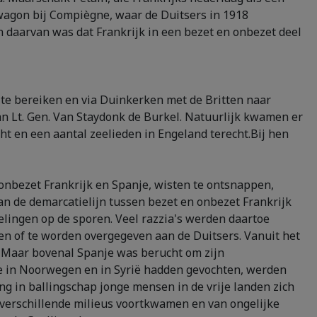
wagon bij Compiègne, waar de Duitsers in 1918
 daarvan was dat Frankrijk in een bezet en onbezet deel
st te bereiken en via Duinkerken met de Britten naar
 Lt. Gen. Van Staydonk de Burkel. Natuurlijk kwamen er
t en een aantal zeelieden in Engeland terecht.Bij hen
 onbezet Frankrijk en Spanje, wisten te ontsnappen,
n de demarcatielijn tussen bezet en onbezet Frankrijk
telingen op de sporen. Veel razzia's werden daartoe
en of te worden overgegeven aan de Duitsers. Vanuit het
a. Maar bovenal Spanje was berucht om zijn
e in Noorwegen en in Syrië hadden gevochten, werden
ing in ballingschap jonge mensen in de vrije landen zich
it verschillende milieus voortkwamen en van ongelijke