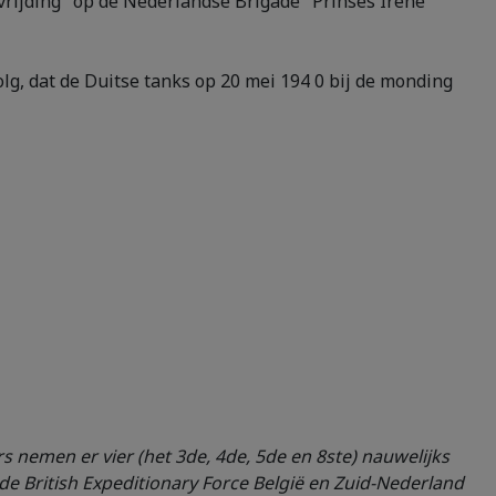
Bevrijding" op de Nederlandse Brigade "Prinses Irene"
lg, dat de Duitse tanks op 20 mei 194 0 bij de monding
s nemen er vier (het 3de, 4de, 5de en 8ste) nauwelijks
de British Expeditionary Force België en Zuid-Nederland