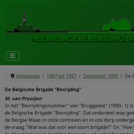
Homepage
1987 tot 1997
December 1995
De 
De Belgische Brigade "Bevrijding"
M. van Prooijen
In het "Bevrijdingsnummer" van "Bruggeske" (1990- 1) is h
de Belgische Brigade "Bevrijding". Dat onderdeel was ged
de Bergse Maas in onze contreien en in ons dorp ondergeb
de vraag: "Wat was dat voor een soort brigade?" En: "Hoe