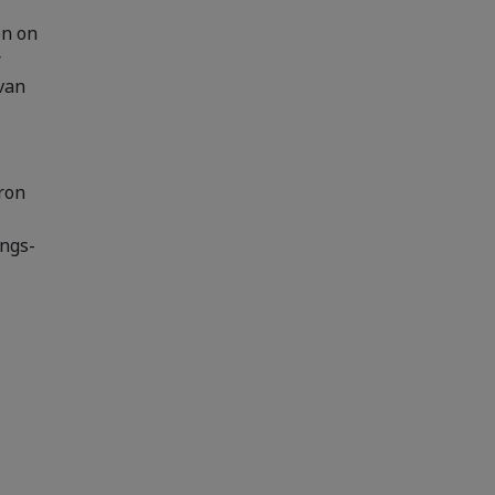
on on
r
van
ron
ngs-