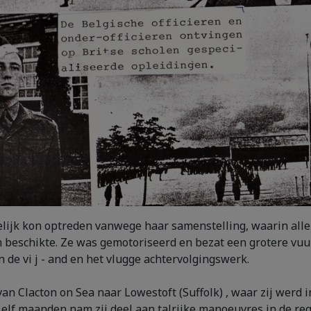
elijk kon optreden vanwege haar samenstelling, waarin all
n beschikte. Ze was gemotoriseerd en bezat een grotere vu
n de vi j - and en het vlugge achtervolgingswerk.
 Clacton on Sea naar Lowestoft (Suffolk) , waar zij werd i
e elf maanden nam zij deel aan talrijke manoeuvres in de r