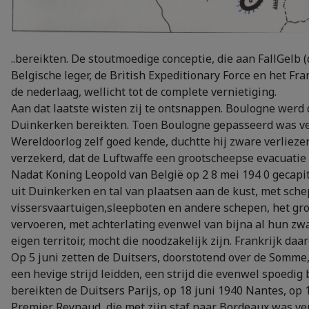
..bereikten. De stoutmoedige conceptie, die aan FallGelb
Belgische leger, de British Expeditionary Force en het 
de nederlaag, wellicht tot de complete vernietiging.
Aan dat laatste wisten zij te ontsnappen. Boulogne werd 
Duinkerken bereikten. Toen Boulogne gepasseerd was verbo
Wereldoorlog zelf goed kende, duchtte hij zware verlieze
verzekerd, dat de Luftwaffe een grootscheepse evacuati
Nadat Koning Leopold van België op 2 8 mei 194 0 gecapit
uit Duinkerken en tal van plaatsen aan de kust, met schep
vissersvaartuigen,sleepboten en andere schepen, het groo
vervoeren, met achterlating evenwel van bijna al hun z
eigen territoir, mocht die noodzakelijk zijn. Frankrijk d
Op 5 juni zetten de Duitsers, doorstotend over de Somm
een hevige strijd leidden, een strijd die evenwel spoedig
bereikten de Duitsers Parijs, op 18 juni 1940 Nantes, op 
Premier Reynaud, die met zijn staf naar Bordeaux was ver