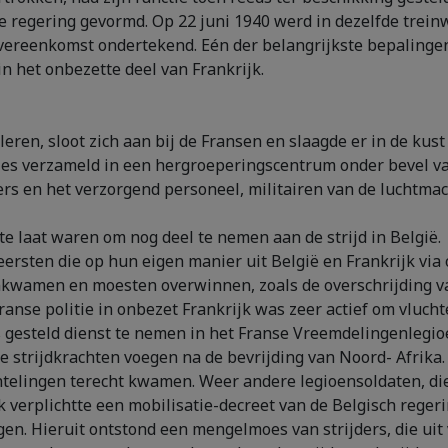
 regering gevormd. Op 22 juni 1940 werd in dezelfde trein
vereenkomst ondertekend. Eén der belangrijkste bepalingen
 in het onbezette deel van Frankrijk.
uleren, sloot zich aan bij de Fransen en slaagde er in de ku
es verzameld in een hergroeperingscentrum onder bevel van
s en het verzorgend personeel, militairen van de luchtmach
te laat waren om nog deel te nemen aan de strijd in België.
eersten die op hun eigen manier uit België en Frankrijk via
nkwamen en moesten overwinnen, zoals de overschrijding va
Franse politie in onbezet Frankrijk was zeer actief om vluch
 gesteld dienst te nemen in het Franse Vreemdelingenlegio
he strijdkrachten voegen na de bevrijding van Noord- Afrik
telingen terecht kwamen. Weer andere legioensoldaten, di
k verplichtte een mobilisatie-decreet van de Belgisch reger
oegen. Hieruit ontstond een mengelmoes van strijders, die u