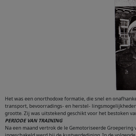
Het was een onorthodoxe formatie, die snel en onafhank
transport, bevoorradings- en herstel- lingsmogelijkhede
grootte. Zij was uitstekend geschikt voor het bestoken va
PERIODE VAN TRAINING
Na een maand vertrok de le Gemotoriseerde Groepering van
ingeschakeld werd bij de kustverdediging. In de volgend