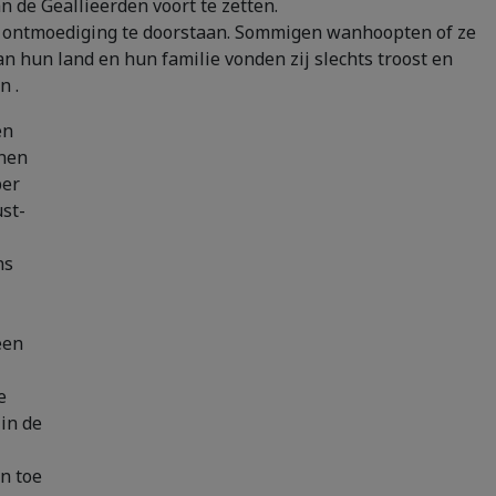
 de Geallieerden voort te zetten.
n ontmoediging te doorstaan. Sommigen wanhoopten of ze
n hun land en hun familie vonden zij slechts troost en
n .
en
enen
ber
st-
ns
een
e
in de
n toe