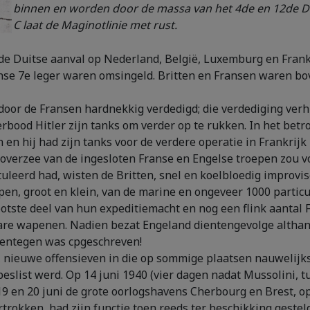
binnen en worden door de massa van het 4de en 12de D
C laat de Maginotlinie met rust.
 (de Duitse aanval op Nederland, België, Luxemburg en Frank
Franse 7e leger waren omsingeld. Britten en Fransen waren
door de Fransen hardnekkig verdedigd; die verdediging verh
od Hitler zijn tanks om verder op te rukken. In het betrokk
n en hij had zijn tanks voor de verdere operatie in Frankr
e overzee van de ingesloten Franse en Engelse troepen zou
uleerd had, wisten de Britten, snel en koelbloedig improvis
en, groot en klein, van de marine en ongeveer 1000 particul
tste deel van hun expeditiemacht en nog een flink aantal F
ware wapenen. Nadien bezat Engeland dientengevolge altha
aarentegen was cpgeschreven!
e, nieuwe offensieven in die op sommige plaatsen nauwelijk
 beslist werd. Op 14 juni 1940 (vier dagen nadat Mussolini, t
19 en 20 juni de grote oorlogshavens Cherbourg en Brest, op
trokken, had zijn functie toen reeds ter beschikking gesteld