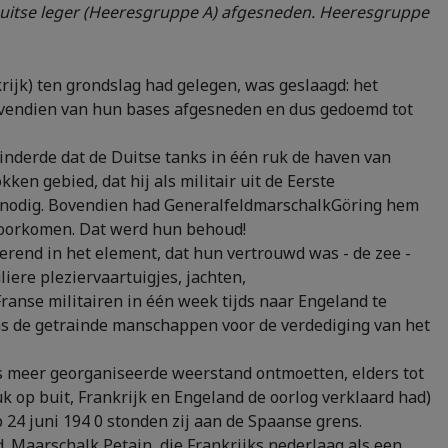
uitse leger (Heeresgruppe A) afgesneden. Heeresgruppe
rijk) ten grondslag had gelegen, was geslaagd: het
 bovendien van hun bases afgesneden en dus gedoemd tot
inderde dat de Duitse tanks in één ruk de haven van
en gebied, dat hij als militair uit de Eerste
ijk nodig. Bovendien had GeneralfeldmarschalkGöring hem
 voorkomen. Dat werd hun behoud!
erend in het element, dat hun vertrouwd was - de zee -
iere pleziervaartuigjes, jachten,
ranse militairen in één week tijds naar Engeland te
ns de getrainde manschappen voor de verdediging van het
s meer georganiseerde weerstand ontmoetten, elders tot
uk op buit, Frankrijk en Engeland de oorlog verklaard had)
 24 juni 194 0 stonden zij aan de Spaanse grens.
. Maarschalk Petain, die Frankrijks nederlaag als een