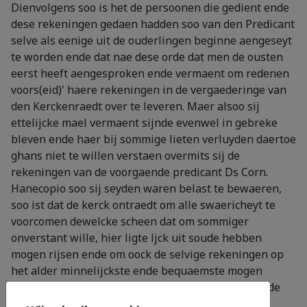
Dienvolgens soo is het de persoonen die gedient ende
dese rekeningen gedaen hadden soo van den Predicant
selve als eenige uit de ouderlingen beginne aengeseyt
te worden ende dat nae dese orde dat men de ousten
eerst heeft aengesproken ende vermaent om redenen
voors(eid)' haere rekeningen in de vergaederinge van
den Kerckenraedt over te leveren. Maer alsoo sij
ettelijcke mael vermaent sijnde evenwel in gebreke
bleven ende haer bij sommige lieten verluyden daertoe
ghans niet te willen verstaen overmits sij de
rekeningen van de voorgaende predicant Ds Corn.
Hanecopio soo sij seyden waren belast te bewaeren,
soo ist dat de kerck ontraedt om alle swaericheyt te
voorcomen dewelcke scheen dat om sommiger
onverstant wille, hier ligte ljck uit soude hebben
mogen rijsen ende om oock de selvige rekeningen op
het alder minnelijckste ende bequaemste mogen
vercrijgen, goet gevonden heeft dat het selvige in de
vergaederinge der Predicanten van desen Ringh