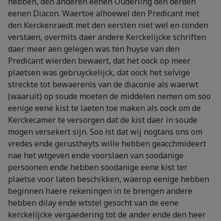
hebben, den anderen eenen Ouderling den derden
eenen Diacon. Waertoe alhoewel den Predicant met
den Kerckenraedt met den eersten niet wel en conden
verstaen, overmits daer andere Kerckelijcke schriften
daer meer aen gelegen was ten huyse van den
Predicant wierden bewaert, dat het oock op meer
plaetsen was gebruyckelijck, dat oock het selvige
streckte tot bewaerenis van de diaconie als waerwt
(waaruit) op soude moeten de middelen nemen om soo
eenige eene kist te laeten toe maken als oock om de
Kerckecamer te versorgen dat de kist daer in soude
mogen versekert sijn. Soo ist dat wij nogtans ons om
vredes ende gerustheyts wille hebben geacchmideert
nae het wtgeven ende voorslaen van soodanige
persoonen ende hebben soodanige eene kist ter
plaetse voor laten beschikken, waerop eenige hebben
beginnen haere rekeningen in te brengen andere
hebben dilay ende wtstel gesocht van de eene
kerckelijcke vergaedering tot de ander ende den heer