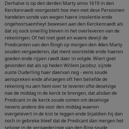
Derhalve is op den derden Marty anno 1619 in den
Kerckenraedt voorgestelt hoe men met dese Persoonen
handelen sonde van wegen haere insolentie ende
ongehoorsaemheyt bewesen aan den Kerckenraedt als
dat sij oock onwillig bleven in het overleveren van de
rekeningen. Of het niet goet en waere dewijl de
Predicanten van den Ringh op morgen den 4den Marty
souden vergaederen, dat ment voorstelde ende haeren
goeden ende rijpen raedt daer in volgde. Wiert goet
gevonden dat als op heden Willem Jacobsz. sijnde
ouste Ouderling haer daervan nog - eens soude
aenspreken ende afvraegen oft hen beliefde de
rekening nu aen hem over te leveren ofte deselvige
nae de middag in de kerck te brengen, dat alsdan de
Predicant in de kerck soude comen om deselvige
nevens andere die voor den middag waeren
overgelevert in de kist te leggen ende bijaldien hij dan
noch in gebreke bleef dat de Predicant dan mergen het
selvige in de vergaederinge van den Ring soude