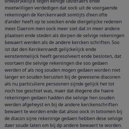
onw(er)kelijck tegen eenige lasteraers ende
moetwilligen verdedigen dat oock uit de voorgaende
rekeningen de Kerckenraedt somtijts d'een ofte
d'ander heeft op te soecken ende diergelijcke redenen
meer. Daerom men oock meer siet dat in meer andere
plaatsen ende steden als dorpen de selvige rekeningen
bewaert werden als de andere kercken schriften. Soo
ist dat den Kerckenraedt gelijckelijck ende
eenstemmelijck heeft geresolveert ende besloten, dat
voortaen die selvige rekeningen die soo gedaen
werden of als nog souden mogen gedaen worden niet
langer en souden berusten bij de gewesene diaconen
als nu particuliere persoonen sijnde gelijck het tot
noch toe geschiet was, maer dat diegene die haere
rekeningen gedaen hadden die selvige hen souden
werden afgeheyst en bij de andere kerckenschriften
bewaert te worden ende dat alsoo oock in totiomen bij
de diacon sijne rekeninge gedaen hebben dese selvige
daer soude laten om bij dp andere bewaert te worden.