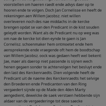
voorstellen om haeren raedt ende advys daer op te
hooren ende te volgen. Doch Jan Cornelisse en heeft de
rekeningen aen Willem Jacobsz. niet willen
overleveren noch des nae middachs in de kercke
brengen opdat se van den Predicant in de kist souden
geleydt worden. Want als de Predicant nu op weg was
om nae de kercke tot dien eynde te gaen is Jan
Cornelisz. schoenmaker hem ontmoetet ende hem
aensprekende ende vraegende oft hem de boodtschap
van Willem Jacobsz. oock was gedaen heeft wel bekent:
Jae, maer als daerop niet passende is sijnen wech
henen gegaen sonder te achtervolgen het besluyt ende
den last des Kerckenraedts. Dien volgende heeft de
Predicant uit de naeme des Kerckenraedts het selvige
den Broederen ende Predicanten van den Ring
vergaedert sijnde op de Made den 4den Marty
aengedient, dewelcke de saek verstaen hebbende sijn
aldaer van de vergaederinge tot dese saecke