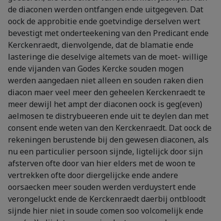
de diaconen werden ontfangen ende uitgegeven. Dat
oock de approbitie ende goetvindige derselven wert
bevestigt met onderteekening van den Predicant ende
Kerckenraedt, dienvolgende, dat de blamatie ende
lasteringe die deselvige altemets van de moet- willige
ende vijanden van Godes Kercke souden mogen
werden aangedaen niet alleen en souden raken dien
diacon maer veel meer den geheelen Kerckenraedt te
meer dewijl het ampt der diaconen oock is geg(even)
aelmosen te distrybueeren ende uit te deylen dan met
consent ende weten van den Kerckenraedt. Dat oock de
rekeningen berustende bij den gewesen diaconen, als
nu een particulier persoon sijnde, ligtelijck door sijn
afsterven ofte door van hier elders met de woon te
vertrekken ofte door diergelijcke ende andere
oorsaecken meer souden werden verduystert ende
verongeluckt ende de Kerckenraedt daerbij ontbloodt
sijnde hier niet in soude comen soo volcomelijk ende