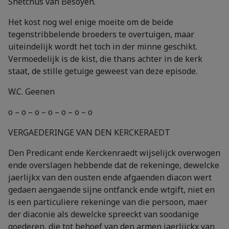
Snetcnus van Besoyen.
Het kost nog wel enige moeite om de beide
tegenstribbelende broeders te overtuigen, maar
uiteindelijk wordt het toch in der minne geschikt.
Vermoedelijk is de kist, die thans achter in de kerk
staat, de stille getuige geweest van deze episode.
W.C. Geenen
o – o – o – o – o – o – o
VERGAEDERINGE VAN DEN KERCKERAEDT
Den Predicant ende Kerckenraedt wijselijck overwogen
ende overslagen hebbende dat de rekeninge, dewelcke
jaerlijkx van den ousten ende afgaenden diacon wert
gedaen aengaende sijne ontfanck ende wtgift, niet en
is een particuliere rekeninge van die persoon, maer
der diaconie als dewelcke spreeckt van soodanige
goederen, die tot behoef van den armen jaerlijckx van