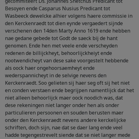
gecommiteert Ds. Johannes Snetcnus Predicant tot
Besoyen ende Casparus Nusius Predicant tot
Wasbeeck dewelcke alhier volgens haere commissie in
den Kerckenraedt tot dien eynde vergaedert sijnde
verschenen den 14den Marty Anno 1619 ende hebben
nae gedane gebede tot Godt de saeck bij de hant
genomen. Ende hen met veele ende verscheyden
redenen de billijckheyt, behoorlijckheiyt ende
nootwendicheyt van dese sake voorgestelt hebbende
als oock haer ongehoorsaemheyt ende
wederspannicheyt in de selvige nevens den
Kerckenraedt. Soo gelieten sij haer seg oft sij het niet
en conden verstaen ende begrijpen namentlijck dat het
niet alleen behoorlijck maer oock noodich was, dat
dese rekeningen niet langer onder hen als onder
particulieren persoonen en souden berusten maer
onder den Kerckenraedt nevens andere kerckelijcke
schriften, doch sijn, nae dat se daer lang ende veel
hadde tegengestrevelt siende dat se niet langer mede