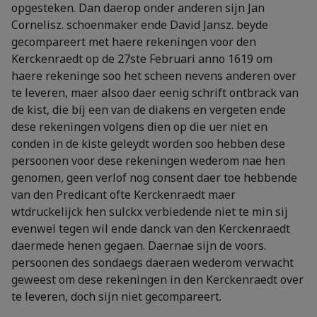
opgesteken. Dan daerop onder anderen sijn Jan
Cornelisz. schoenmaker ende David Jansz. beyde
gecompareert met haere rekeningen voor den
Kerckenraedt op de 27ste Februari anno 1619 om
haere rekeninge soo het scheen nevens anderen over
te leveren, maer alsoo daer eenig schrift ontbrack van
de kist, die bij een van de diakens en vergeten ende
dese rekeningen volgens dien op die uer niet en
conden in de kiste geleydt worden soo hebben dese
persoonen voor dese rekeningen wederom nae hen
genomen, geen verlof nog consent daer toe hebbende
van den Predicant ofte Kerckenraedt maer
wtdruckelijck hen sulckx verbiedende niet te min sij
evenwel tegen wil ende danck van den Kerckenraedt
daermede henen gegaen. Daernae sijn de voors.
persoonen des sondaegs daeraen wederom verwacht
geweest om dese rekeningen in den Kerckenraedt over
te leveren, doch sijn niet gecompareert.