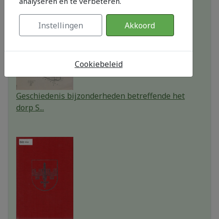
analyseren en te verbeteren.
Instellingen
Akkoord
Cookiebeleid
Geschiedenis bijzonderheden betreffende het
dorp S...