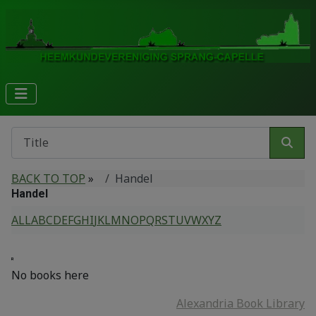
BACK TO TOP
»
Handel
Handel
ALL
A
B
C
D
E
F
G
H
I
J
K
L
M
N
O
P
Q
R
S
T
U
V
W
X
Y
Z
R
No books here
Alexandria Book Library