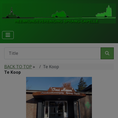
BACK TO TOP
»
Te Koop
Te Koop