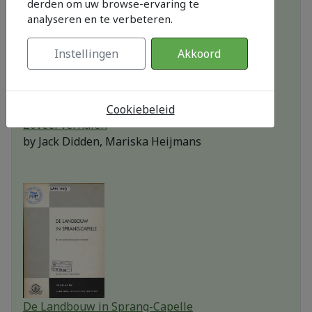
derden om uw browse-ervaring te
analyseren en te verbeteren.
Instellingen
Akkoord
Cookiebeleid
Zoveel verhalen
by
Jack Didden, Mariska Heijmans
De Landbouw in Sprang-Capelle