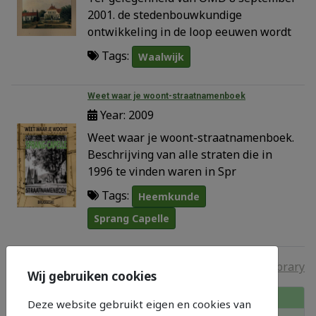
2001. de stedenbouwkundige
ontwikkeling in de loop eeuwen wordt
Tags:
Waalwijk
Weet waar je woont-straatnamenboek
Year: 2009
Weet waar je woont-straatnamenboek.
Beschrijving van alle straten die in
1996 te vinden waren in Spr
Tags:
Heemkunde
Sprang Capelle
Alexandria Book Library
Wij gebruiken cookies
In onze bibliotheek
Deze website gebruikt eigen en cookies van