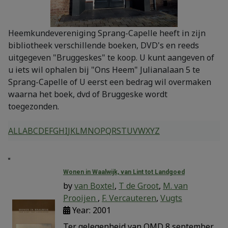
Heemkundevereniging Sprang-Capelle heeft in zijn
bibliotheek verschillende boeken, DVD's en reeds
uitgegeven "Bruggeskes" te koop. U kunt aangeven of
u iets wil ophalen bij "Ons Heem" Julianalaan 5 te
Sprang-Capelle of U eerst een bedrag wil overmaken
waarna het boek, dvd of Bruggeske wordt
toegezonden.
ALL
A
B
C
D
E
F
G
H
I
J
K
L
M
N
O
P
Q
R
S
T
U
V
W
X
Y
Z
W
Wonen in Waalwijk, van Lint tot Landgoed
by
van Boxtel
,
T de Groot
,
M. van
Prooijen
,
F. Vercauteren
,
Vugts
Year: 2001
Ter gelegenheid van OMD 8 september