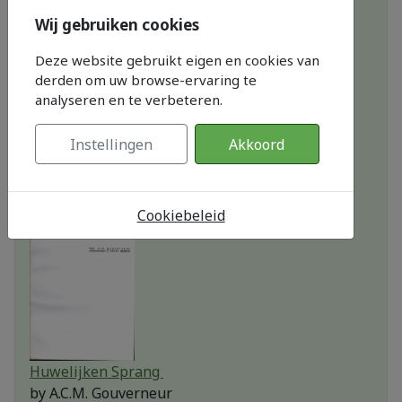
Wij gebruiken cookies
Deze website gebruikt eigen en cookies van
derden om uw browse-ervaring te
analyseren en te verbeteren.
Notariële akten uit de 17e en 18e eeuw
by
Dr.A.F.L. Gehlen
Instellingen
Akkoord
Cookiebeleid
Huwelijken Sprang
by
A.C.M. Gouverneur