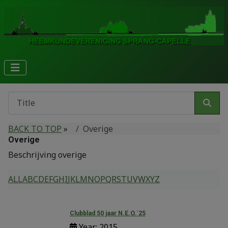
BACK TO TOP
»
Overige
Overige
Beschrijving overige
ALL
A
B
C
D
E
F
G
H
I
J
K
L
M
N
O
P
Q
R
S
T
U
V
W
X
Y
Z
Clubblad 50 jaar N.E.O.`25
Year: 2015