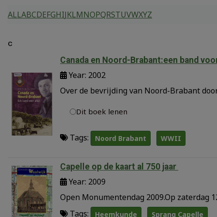
ALL
A
B
C
D
E
F
G
H
I
J
K
L
M
N
O
P
Q
R
S
T
U
V
W
X
Y
Z
C
Canada en Noord-Brabant:een band voor 
Year: 2002
Over de bevrijding van Noord-Brabant doo
Dit boek lenen
Tags:
Noord Brabant
WWII
Capelle op de kaart al 750 jaar
Year: 2009
Open Monumentendag 2009.Op zaterdag 12
Tags:
Heemkunde
Sprang Capelle