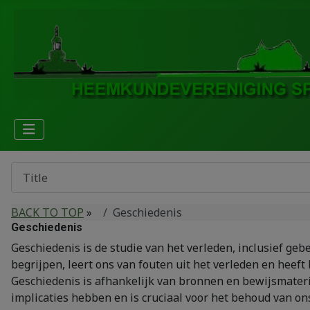
BACK TO TOP
»
Geschiedenis
Geschiedenis
Geschiedenis is de studie van het verleden, inclusief g
begrijpen, leert ons van fouten uit het verleden en heeft 
Geschiedenis is afhankelijk van bronnen en bewijsmateriaa
implicaties hebben en is cruciaal voor het behoud van ons