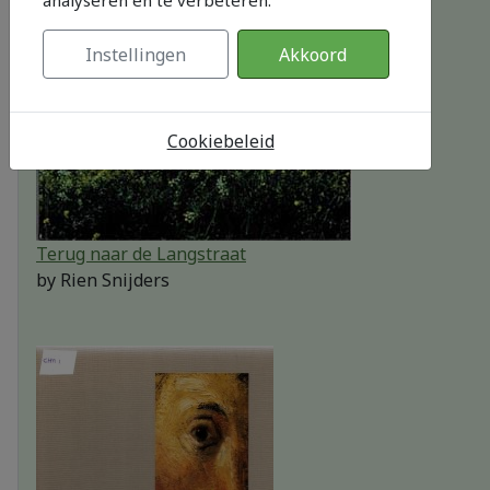
Instellingen
Akkoord
Cookiebeleid
Terug naar de Langstraat
by
Rien Snijders