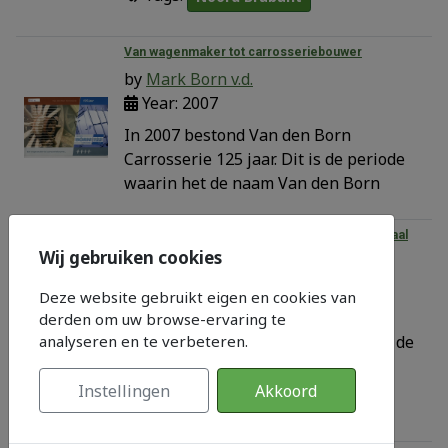
Van wagenmaker tot carrosseriebouwer
by
Mark Born v.d.
Year: 2007
In 2007 bestond Van den Born
Carrosserie 125 jaar. Dit is de periode
waarin het de naam Van den Born
Van Baardwijkseoverlaat tot het Drongels kanaal
Wij gebruiken cookies
by
Gini van Wijk
Year: 2015
Deze website gebruikt eigen en cookies van
Een rijk geïllustreerd boek dat
derden om uw browse-ervaring te
analyseren en te verbeteren.
beschrijft hoe zo’n 250 jaar geleden de
Baardwijkse Overlaat tuss
Instellingen
Akkoord
Tags:
Langstraat