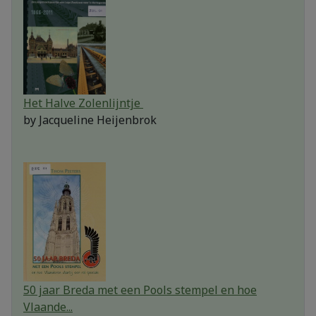
Het Halve Zolenlijntje
by
Jacqueline Heijenbrok
50 jaar Breda met een Pools stempel en hoe
Vlaande...