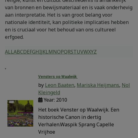
van bronnen en bewijsmateriaal en is vaak onderhevig
aan interpretatie. Het is van groot belang voor
nationale identiteit, kan politieke implicaties hebben
en is cruciaal voor het behoud van ons cultureel
erfgoed.
ALL
A
B
C
D
E
F
G
H
I
J
K
L
M
N
O
P
Q
R
S
T
U
V
W
X
Y
Z
V
Vensters op Waalwijk
by
Leon Baaten
,
Mariska Heijmans
,
Nol
Kleingeld
Year: 2010
Het boek Venster op Waalwijk. Een
historische Canon in dertig
Verhalen.Waspik Sprang Capelle
Vrijhoe