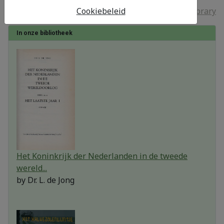
Alexandria Book Library
Cookiebeleid
In onze bibliotheek
Het Koninkrijk der Nederlanden in de tweede
wereld...
by
Dr. L. de Jong