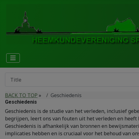
BACK TO TOP
»
Geschiedenis
Geschiedenis
Geschiedenis is de studie van het verleden, inclusief g
begrijpen, leert ons van fouten uit het verleden en heeft 
Geschiedenis is afhankelijk van bronnen en bewijsmateriaa
implicaties hebben en is cruciaal voor het behoud van ons