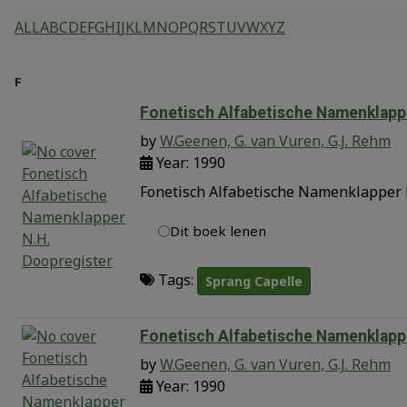
ALL
A
B
C
D
E
F
G
H
I
J
K
L
M
N
O
P
Q
R
S
T
U
V
W
X
Y
Z
F
Fonetisch Alfabetische Namenklapp
by
W.Geenen, G. van Vuren, G.J. Rehm
Year: 1990
Fonetisch Alfabetische Namenklapper N
Dit boek lenen
Tags:
Sprang Capelle
Fonetisch Alfabetische Namenklappe
by
W.Geenen, G. van Vuren, G.J. Rehm
Year: 1990