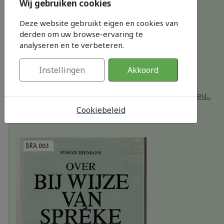
Wij gebruiken cookies
Deze website gebruikt eigen en cookies van
derden om uw browse-ervaring te
analyseren en te verbeteren.
Instellingen
Akkoord
Bedrijvigheid in Sprang-Capelle, de twintigste eeu...
by
Dik van Caem, Piet van Eersel , Piet Konings
Cookiebeleid