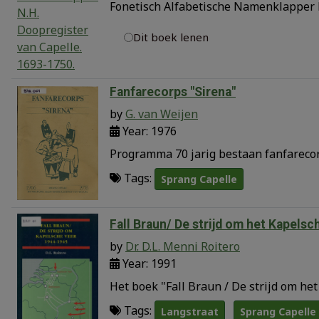
Fonetisch Alfabetische Namenklapper N
Dit boek lenen
Fanfarecorps "Sirena"
by
G. van Weijen
Year: 1976
Programma 70 jarig bestaan fanfarecor
Tags:
Sprang Capelle
Fall Braun/ De strijd om het Kapels
by
Dr. D.L. Menni Roitero
Year: 1991
Het boek "Fall Braun / De strijd om he
Tags:
Langstraat
Sprang Capelle