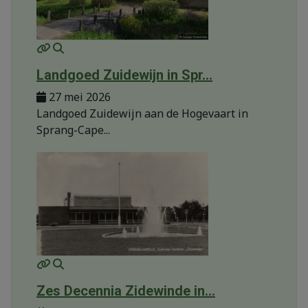
MOD_JTCS_VIEW_ARTICLE_LINK
MOD_JTCS_VIEW_FULL_IMAGE
Landgoed Zuidewijn in Spr...
27 mei 2026
Landgoed Zuidewijn aan de Hogevaart in
Sprang-Cape...
MOD_JTCS_VIEW_ARTICLE_LINK
MOD_JTCS_VIEW_FULL_IMAGE
Zes Decennia Zidewinde in...