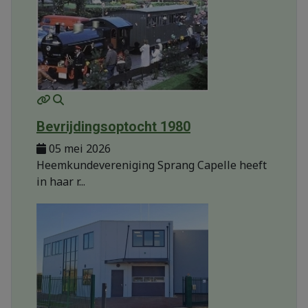
MOD_JTCS_VIEW_ARTICLE_LINK
MOD_JTCS_VIEW_FULL_IMAGE
Bevrijdingsoptocht 1980
05 mei 2026
Heemkundevereniging Sprang Capelle heeft
in haar r...