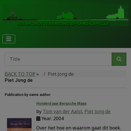
BACK TO TOP
»
Piet Jong de
Piet Jong de
Publication by same author
Honderd jaar Bergsche Maas
by
Tom van der Aalst
,
Piet Jong de
Year: 2004
Over het hoe en waarom gaat dit boek.