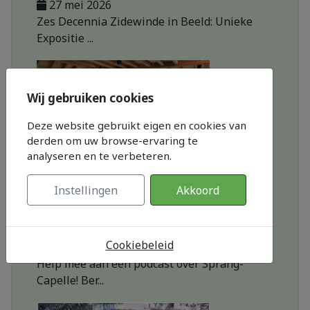
27 mei 2026
Zes Decennia Zidewinde in Beeld: Unieke
Expositie ...
Wij gebruiken cookies
Deze website gebruikt eigen en cookies van
derden om uw browse-ervaring te
analyseren en te verbeteren.
Instellingen
Akkoord
MOD_JTCS_VIEW_ARTICLE_LINK
MOD_JTCS_VIEW_FULL_IMAGE
Podcast over Sprang-Capel...
Cookiebeleid
19 mei 2026
Help mee aan een podcast over Sprang-
Capelle! Ber...