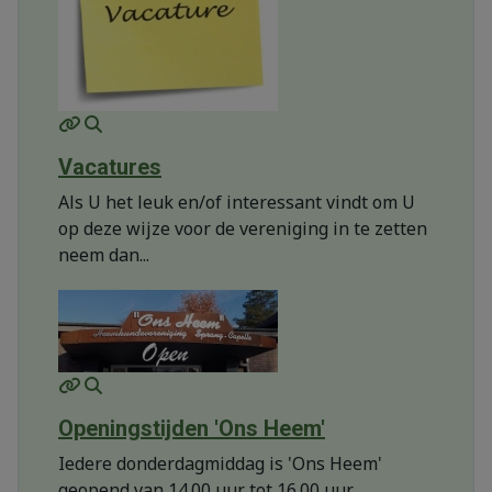
MOD_JTCS_VIEW_ARTICLE_LINK
MOD_JTCS_VIEW_FULL_IMAGE
Vacatures
Als U het leuk en/of interessant vindt om U
op deze wijze voor de vereniging in te zetten
neem dan...
MOD_JTCS_VIEW_ARTICLE_LINK
MOD_JTCS_VIEW_FULL_IMAGE
Openingstijden 'Ons Heem'
Iedere donderdagmiddag is 'Ons Heem'
geopend van 14.00 uur tot 16.00 uur.