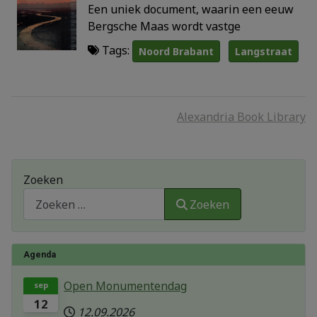
Een uniek document, waarin een eeuw
Bergsche Maas wordt vastge
Tags:
Noord Brabant
Langstraat
Alexandria Book Library
Zoeken
Zoeken
Agenda
Open Monumentendag
sep
12
12.09.2026