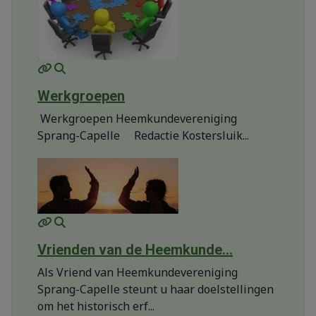
MOD_JTCS_VIEW_ARTICLE_LINK
MOD_JTCS_VIEW_FULL_IMAGE
Werkgroepen
Werkgroepen Heemkundevereniging
Sprang-Capelle Redactie Kostersluik...
MOD_JTCS_VIEW_ARTICLE_LINK
MOD_JTCS_VIEW_FULL_IMAGE
Vrienden van de Heemkunde...
Als Vriend van Heemkundevereniging
Sprang-Capelle steunt u haar doelstellingen
om het historisch erf...