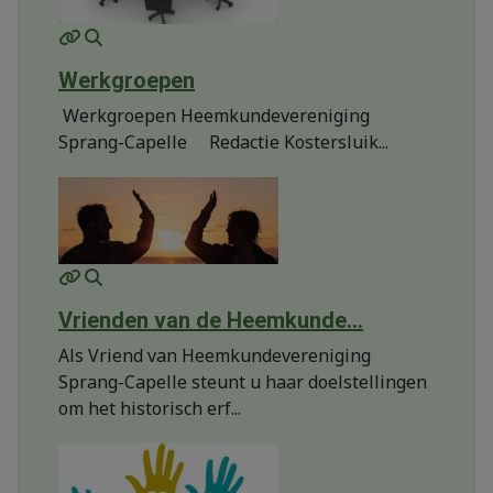
MOD_JTCS_VIEW_ARTICLE_LINK
MOD_JTCS_VIEW_FULL_IMAGE
Werkgroepen
Werkgroepen Heemkundevereniging
Sprang-Capelle Redactie Kostersluik...
MOD_JTCS_VIEW_ARTICLE_LINK
MOD_JTCS_VIEW_FULL_IMAGE
Vrienden van de Heemkunde...
Als Vriend van Heemkundevereniging
Sprang-Capelle steunt u haar doelstellingen
om het historisch erf...