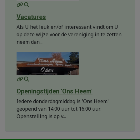
MOD_JTCS_VIEW_ARTICLE_LINK
MOD_JTCS_VIEW_FULL_IMAGE
Vacatures
Als U het leuk en/of interessant vindt om U
op deze wijze voor de vereniging in te zetten
neem dan...
MOD_JTCS_VIEW_ARTICLE_LINK
MOD_JTCS_VIEW_FULL_IMAGE
Openingstijden 'Ons Heem'
Iedere donderdagmiddag is 'Ons Heem'
geopend van 14.00 uur tot 16.00 uur.
Openstelling is op v...