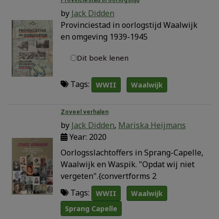
by
Jack Didden
Provinciestad in oorlogstijd Waalwijk
en omgeving 1939-1945
Dit boek lenen
Tags:
WWII
Waalwijk
Zoveel verhalen
by
Jack Didden
,
Mariska Heijmans
Year: 2020
Oorlogsslachtoffers in Sprang-Capelle,
Waalwijk en Waspik. "Opdat wij niet
vergeten".{convertforms 2
Tags:
WWII
Waalwijk
Sprang Capelle