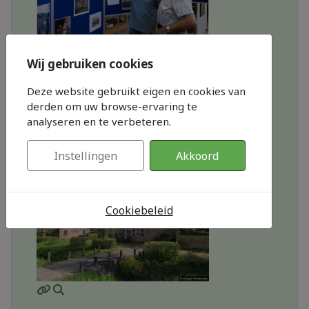
Wij gebruiken cookies
MOD_JTCS_VIEW_ARTICLE_LINK
MOD_JTCS_VIEW_FULL_IMAGE
Deze website gebruikt eigen en cookies van
derden om uw browse-ervaring te
Dorpshuis Zidewinde besta...
analyseren en te verbeteren.
01 juni 2026
Dorpshuis Zidewinde bestaat zestig jaar:
Instellingen
Akkoord
‘Hier lee...
Cookiebeleid
MOD_JTCS_VIEW_ARTICLE_LINK
MOD_JTCS_VIEW_FULL_IMAGE