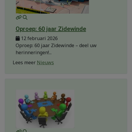
MOD_JTCS_VIEW_ARTICLE_LINK
MOD_JTCS_VIEW_FULL_IMAGE
Oproep: 60 jaar Zidewinde
12 februari 2026
Oproep: 60 jaar Zidewinde – deel uw
herinneringen!...
Lees meer
Nieuws
MOD_JTCS_VIEW_ARTICLE_LINK
MOD_JTCS_VIEW_FULL_IMAGE