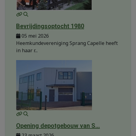
MOD_JTCS_VIEW_ARTICLE_LINK
MOD_JTCS_VIEW_FULL_IMAGE
Bevrijdingsoptocht 1980
05 mei 2026
Heemkundevereniging Sprang Capelle heeft
in haar r...
MOD_JTCS_VIEW_ARTICLE_LINK
MOD_JTCS_VIEW_FULL_IMAGE
Opening depotgebouw van S...
23 maart 2026