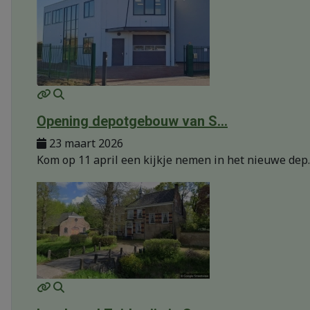
MOD_JTCS_VIEW_ARTICLE_LINK
MOD_JTCS_VIEW_FULL_IMAGE
Opening depotgebouw van S...
23 maart 2026
Kom op 11 april een kijkje nemen in het nieuwe dep..
MOD_JTCS_VIEW_ARTICLE_LINK
MOD_JTCS_VIEW_FULL_IMAGE