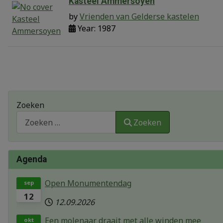
Kasteel Ammersoyen
by
Vrienden van Gelderse kastelen
Year: 1987
Zoeken
Zoeken
Agenda
Open Monumentendag
sep
12
12.09.2026
Een molenaar draait met alle winden mee
okt