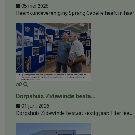
05 mei 2026
Heemkundevereniging Sprang Capelle heeft in haar r.
MOD_JTCS_VIEW_ARTICLE_LINK
MOD_JTCS_VIEW_FULL_IMAGE
Dorpshuis Zidewinde besta...
01 juni 2026
Dorpshuis Zidewinde bestaat zestig jaar: ‘Hier lee...