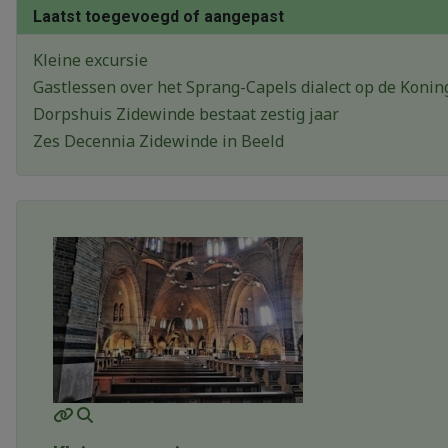
Laatst toegevoegd of aangepast
Kleine excursie
Gastlessen over het Sprang-Capels dialect op de Konin
Dorpshuis Zidewinde bestaat zestig jaar
Zes Decennia Zidewinde in Beeld
MOD_JTCS_VIEW_ARTICLE_LINK
MOD_JTCS_VIEW_FULL_IMAGE