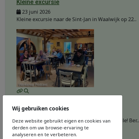
Kleine excursie
23 juni 2026
Kleine excursie naar de Sint-Jan in Waalwijk op 22...
MOD_JTCS_VIEW_ARTICLE_LINK
MOD_JTCS_VIEW_FULL_IMAGE
Podcast over Sprang-Capel...
Wij gebruiken cookies
19 mei 2026
Help mee aan een podcast over Sprang-Capelle! Ber..
Deze website gebruikt eigen en cookies van
derden om uw browse-ervaring te
analyseren en te verbeteren.